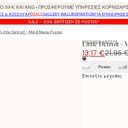
 59 € ΚΑΙ ΑΝΩ • ΠΡΟΣΦΕΡΟΥΜΕ ΥΠΗΡΕΣΙΕΣ ΚΟΡΝΙΖΑΡΙ
DEALS
GALLERY WALL
INSPIRATION
ΕΣ & ΑΞΕΣΟΥΆΡ
ΓΙΑ ΕΠΙΧΕΙΡΗΣΕΙ
SALE - 50% ΈΚΠΤΩΣΗ ΣΕ POSTER*
▸
Little Detroit - Mind Maze Poster
FEATURED ARTISTS
Little Detroit -
13,17 €
21,95 
Poster
Επιλέξτε μέγεθος