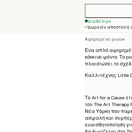
50x70 cm
Διαθέσιμο
Δωρεάν αποστολή 
Αφηρημένο poster
Ένα απλό αφηρημένο
κόκκινο φόντο. Το 
πλαισιώσει το σχέδι
Καλλιτέχνης: Little 
Το Art for a Cause 
του The Art Therapy
Νέα Υόρκη που παρ
ασφαλή και συμπερ
ευαισθητοποίηση γι
θα δωρίζεται στο The