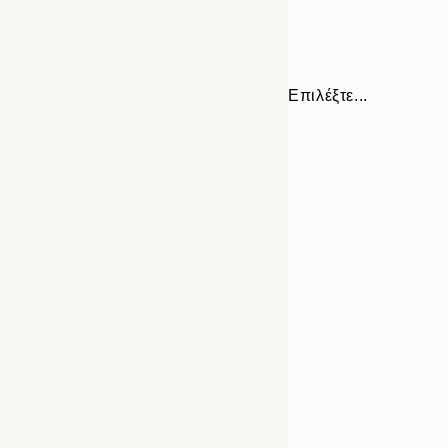
Επιλέξτε...
Frame
30x40 cm
options