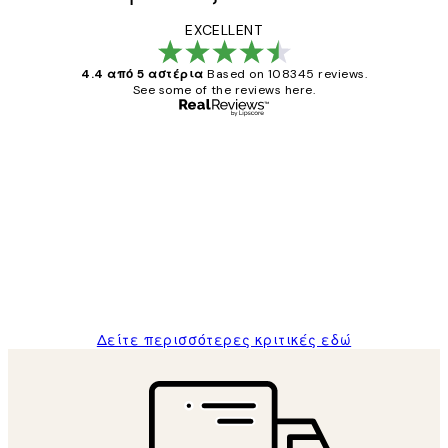
EXCELLENT
4.4 από 5 αστέρια
Based on 108345 reviews.
See some of the reviews here.
Επαληθευμένος αγοραστής
Κριτικές
Πελατών
The quality of the posters was excellent
and the package was delivered on time.
1 Απρ
ΠΑΝΑΓΙΩΤΗΣ Κ
Δείτε περισσότερες κριτικές εδώ