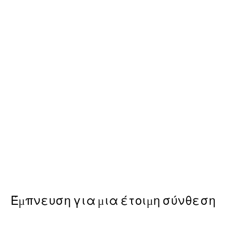
-40%
 με Poster
Zen Curves Πακέτο με Post
Από 35,91 €
59,85 €
Έμπνευση για μια έτοιμη σύνθεση