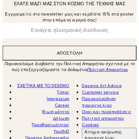
ΕΛΑΤΕ ΜΑΖΙ ΜΑΣ ΣΤΟΝ ΚΟΣΜΟ ΤΗΣ ΤΕΧΝΗΣ ΜΑΣ
Εγγραφείτε στο newsletter μας και κερδίστε 15% στα poster
στην επόμενη αγορά σας!
*
Ηλεκτρονική Διεύθυνση
ΑΠΟΣΤΟΛΉ
Παρακαλούμε διαβάστε την Πολιτική Απορρήτου σχετικά με το
πώς επεξεργαζόμαστε τα δεδομένα
Πολιτική Απορρήτου
ΣΧΕΤΙΚΑ ΜΕ ΤΟ DESENIO
Desenio Art Advice
Τύπος
Customer service
Impressum
Παρακολούθηση
Career
παραγγελίας
Βιωσιμότητα
Όροι και προϋποθέσεις
Δήλωση
Πολιτική απορρήτου
Προσβασιμότητας
Cookies
YouthiD
Αίτημα ακύρωσης
Desenio Ambassador
παραγγελίας