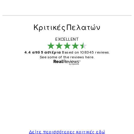
Κριτικές Πελατών
EXCELLENT
4.4 από 5 αστέρια
Based on 108345 reviews.
See some of the reviews here.
Επαληθευμένος αγοραστής
Κριτικές
Πελατών
The quality of the posters was excellent
and the package was delivered on time.
1 Απρ
ΠΑΝΑΓΙΩΤΗΣ Κ
Δείτε περισσότερες κριτικές εδώ