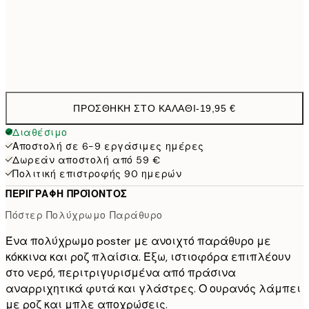
40x50 cm
27,4
Frame
options
ΠΡΟΣΘΉΚΗ ΣΤΟ ΚΑΛΆΘΙ
-
19,95 €
Διαθέσιμο
Αποστολή σε 6-9 εργάσιμες ημέρες
Δωρεάν αποστολή από 59 €
Πολιτική επιστροφής 90 ημερών
ΠΕΡΙΓΡΑΦΉ ΠΡΟΪΌΝΤΟΣ
Πόστερ Πολύχρωμο Παράθυρο
Ένα πολύχρωμο poster με ανοιχτό παράθυρο με
κόκκινα και ροζ πλαίσια. Έξω, ιστιοφόρα επιπλέουν
στο νερό, περιτριγυρισμένα από πράσινα
αναρριχητικά φυτά και γλάστρες. Ο ουρανός λάμπει
με ροζ και μπλε αποχρώσεις.