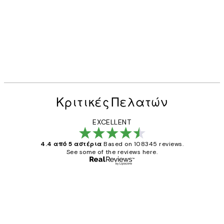
Κριτικές Πελατών
EXCELLENT
4.4 από 5 αστέρια
Based on 108345 reviews.
See some of the reviews here.
Επαληθευμένος αγοραστής
Κριτικές
Πελατών
The quality of the posters was excellent
and the package was delivered on time.