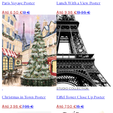
Paris Voyage Poster
Lunch With a View Poster
Από 6,50 €
13 €
Από 9,98 €
19,95 €
50%*
50%*
STUDIO COLLECTION
Christmas in Town Poster
Eiffel Tower Close Up Poster
Από 3,98 €
7,95 €
Από 7,50 €
15 €