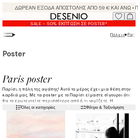
Skip
to
main
SALE - 50% ΈΚΠΤΩΣΗ ΣΕ POSTER*
content.
▸
▸
Paris
Πόλεις
Poster
Paris poster
Παρίσι, η πόλη της αγάπης! Αυτό το μέρος έχει μια θέση στην
καρδιά μας. Με τα poster με το Παρίσι είμαστε σίγουροι ότι
θα το ερωτευτείτε περισσότερο από ό, τι νομίζετε. Η
κατηγορία μας με εικόνες του Παρισιού διαθέτει poster
Διαβάστε περισσότερα
Όλες οι κατηγορίες
Φίλτρο & Ταξινόμηση
τυπογραφίας, ρομαντικές φωτογραφίες έγχρωμες και
ασπρόμαυρες, καθώς και graphic designs. Όλα παρουσιάζουν
την όμορφη αρχιτεκτονική και τα διάσημα αξιοθέατα.