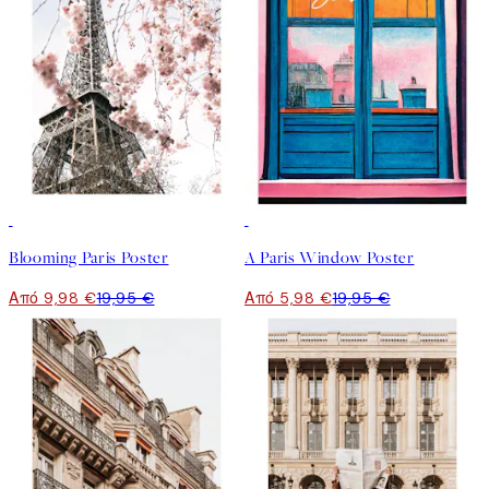
50%*
-70%
Outlet
Blooming Paris Poster
A Paris Window Poster
Από 9,98 €
19,95 €
Από 5,98 €
19,95 €