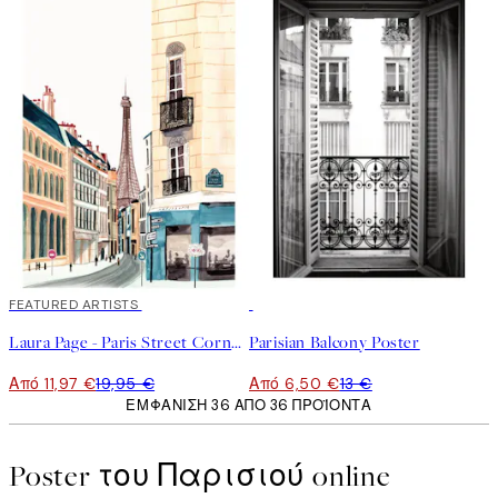
40%*
FEATURED ARTISTS
50%*
Laura Page - Paris Street Corner Poster
Parisian Balcony Poster
Από 11,97 €
19,95 €
Από 6,50 €
13 €
ΕΜΦΆΝΙΣΗ 36 ΑΠΌ 36 ΠΡΟΪΌΝΤΑ
Poster του Παρισιού online