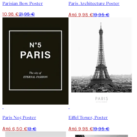
Parisian Bow Poster
Paris Architecture Poster
10,98 €
21,95 €
Από 9,98 €
19,95 €
50%*
50%*
Paris No5 Poster
Eiffel Tower, Poster
Από 6,50 €
13 €
Από 9,98 €
19,95 €