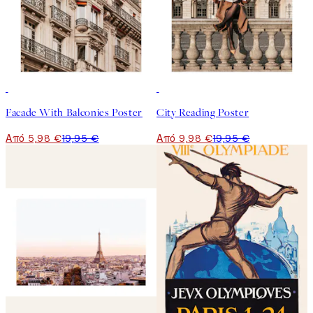
-70%
Outlet
50%*
Facade With Balconies Poster
City Reading Poster
Από 5,98 €
19,95 €
Από 9,98 €
19,95 €