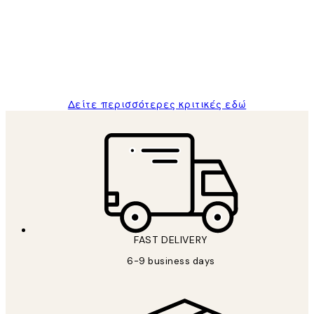
Πελατών
The quality of the posters was excellent
and the package was delivered on time.
1 Απρ
ΠΑΝΑΓΙΩΤΗΣ Κ
Δείτε περισσότερες κριτικές εδώ
FAST DELIVERY
6-9 business days