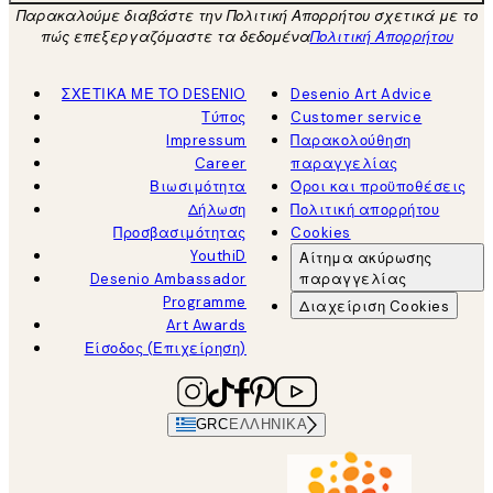
Παρακαλούμε διαβάστε την Πολιτική Απορρήτου σχετικά με το
πώς επεξεργαζόμαστε τα δεδομένα
Πολιτική Απορρήτου
ΣΧΕΤΙΚΑ ΜΕ ΤΟ DESENIO
Desenio Art Advice
Τύπος
Customer service
Impressum
Παρακολούθηση
Career
παραγγελίας
Βιωσιμότητα
Όροι και προϋποθέσεις
Δήλωση
Πολιτική απορρήτου
Προσβασιμότητας
Cookies
YouthiD
Αίτημα ακύρωσης
Desenio Ambassador
παραγγελίας
Programme
Διαχείριση Cookies
Art Awards
Είσοδος (Επιχείρηση)
GRC
ΕΛΛΗΝΙΚΆ