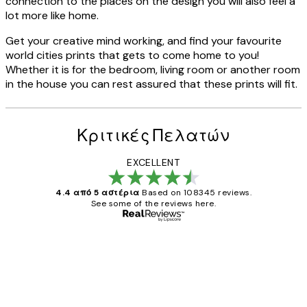
connection to the places on the design you will also feel a
lot more like home.
Get your creative mind working, and find your favourite
world cities prints that gets to come home to you!
Whether it is for the bedroom, living room or another room
in the house you can rest assured that these prints will fit.
Κριτικές Πελατών
EXCELLENT
4.4 από 5 αστέρια
Based on 108345 reviews.
See some of the reviews here.
Επαληθευμένος αγοραστής
Κριτικές
Πελατών
The quality of the posters was excellent
and the package was delivered on time.