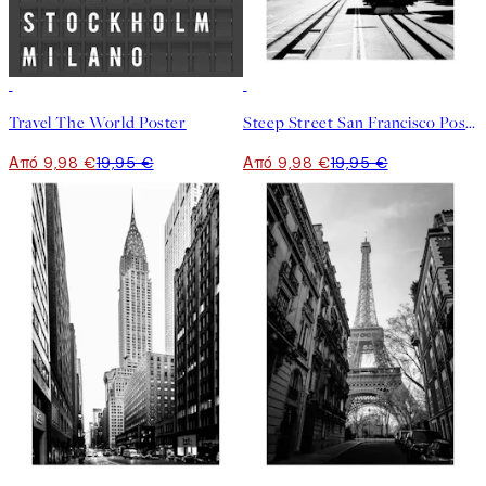
50%*
50%*
Travel The World Poster
Steep Street San Francisco Poster
Από 9,98 €
19,95 €
Από 9,98 €
19,95 €