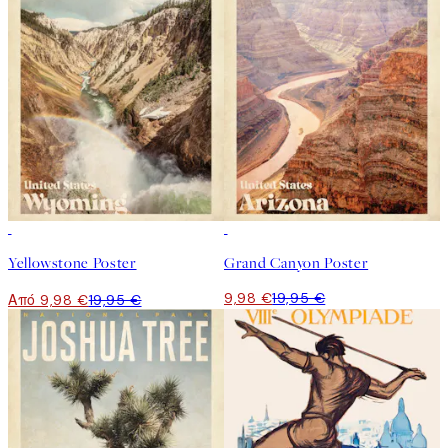
50%*
50%*
Yellowstone Poster
Grand Canyon Poster
9,98 €
19,95 €
Από 9,98 €
19,95 €