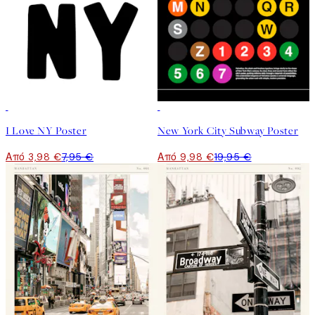
50%*
50%*
I Love NY Poster
New York City Subway Poster
Από 3,98 €
7,95 €
Από 9,98 €
19,95 €