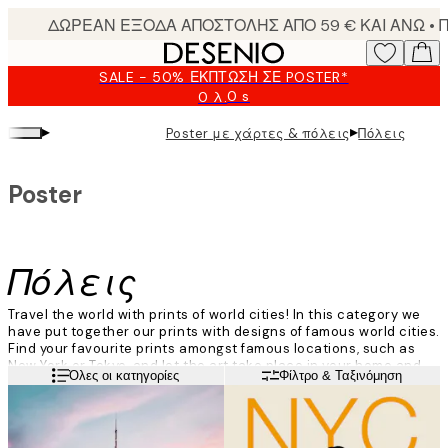
Skip
to
main
SALE - 50% ΈΚΠΤΩΣΗ ΣΕ POSTER*
content.
0 s
0 λ.
Ισχύει
μέχρι:
▸
▸
Poster με χάρτες & πόλεις
Πόλεις
2026-
08-
09
Poster
Πόλεις
Travel the world with prints of world cities! In this category we
have put together our prints with designs of famous world cities.
Find your favourite prints amongst famous locations, such as
New York or Tokyo, and let the art take place in your home and
Διαβάστε περισσότερα
Όλες οι κατηγορίες
Φίλτρο & Ταξινόμηση
enjoy the beauty of world cities posters from your favourite
place.