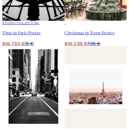
50%*
STUDIO COLLECTION
50%*
Time in Paris Poster
Christmas in Town Poster
Από 7,50 €
15 €
Από 3,98 €
7,95 €