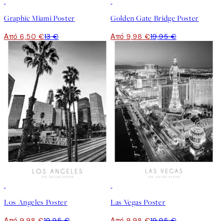
50%*
50%*
Graphic Miami Poster
Golden Gate Bridge Poster
Από 6,50 €
13 €
Από 9,98 €
19,95 €
50%*
50%*
Los Angeles Poster
Las Vegas Poster
Από 9,98 €
19,95 €
Από 9,98 €
19,95 €