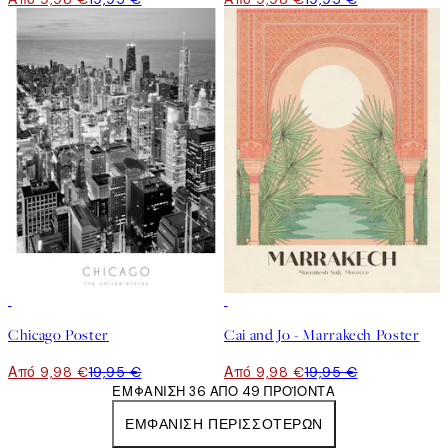
50%*
50%*
Chicago Poster
Cai and Jo - Marrakech Poster
Από 9,98 €
19,95 €
Από 9,98 €
19,95 €
ΕΜΦΆΝΙΣΗ 36 ΑΠΌ 49 ΠΡΟΪΌΝΤΑ
ΕΜΦΆΝΙΣΗ ΠΕΡΙΣΣΌΤΕΡΩΝ