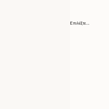
Επιλέξτε...
Frame
21x30 cm
options