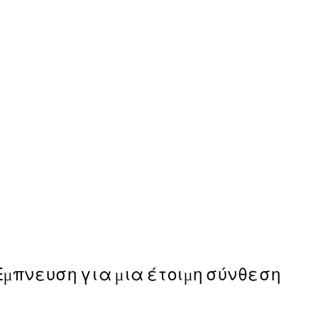
50%*
Botanical Lines No2 Poster
Από 6,50 €
13 €
Έμπνευση για μια έτοιμη σύνθεση