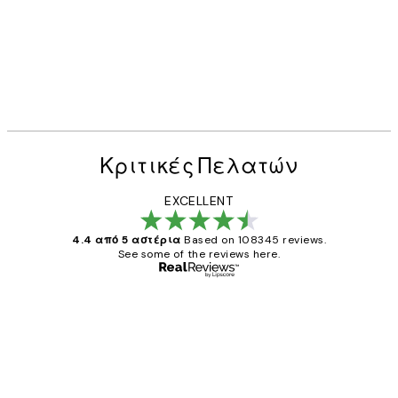
Κριτικές Πελατών
EXCELLENT
4.4 από 5 αστέρια
Based on 108345 reviews.
See some of the reviews here.
Επαληθευμένος αγοραστής
Κριτικές
Πελατών
The quality of the posters was excellent
and the package was delivered on time.