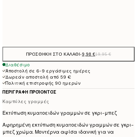
16,2
50x70 cm
32,
Frame
options
ΠΡΟΣΘΉΚΗ ΣΤΟ ΚΑΛΆΘΙ
-
9,98 €
19,95 €
Διαθέσιμο
Αποστολή σε 6-9 εργάσιμες ημέρες
Δωρεάν αποστολή από 59 €
Πολιτική επιστροφής 90 ημερών
ΠΕΡΙΓΡΑΦΉ ΠΡΟΪΌΝΤΟΣ
Καμπύλες γραμμές
Εκτύπωση κυματοειδών γραμμών σε γκρι-μπεζ
Αφηρημένη εκτύπωση κυματοειδών γραμμών σε γκρι-
μπεζ χρώμα. Μοντέρνα αφίσα ιδανική για να