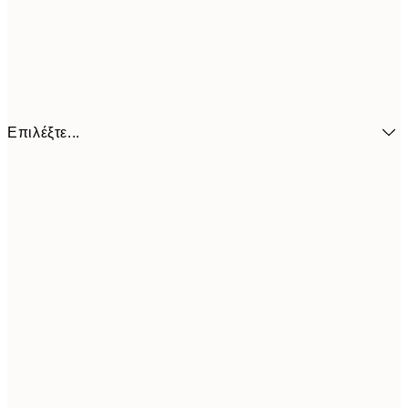
Επιλέξτε...
7,