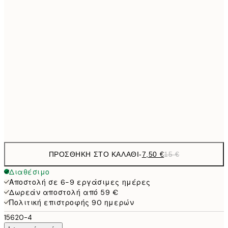
21x30 cm
10,9
30x40 cm
21,
1
50x70 cm
27,2
70x100 cm
54,
Frame
options
ΠΡΟΣΘΉΚΗ ΣΤΟ ΚΑΛΆΘΙ
-
7,50 €
15 €
Διαθέσιμο
Αποστολή σε 6-9 εργάσιμες ημέρες
Δωρεάν αποστολή από 59 €
Πολιτική επιστροφής 90 ημερών
15620-4