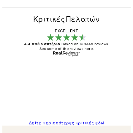
Κριτικές Πελατών
EXCELLENT
4.4 από 5 αστέρια
Based on 108345 reviews.
See some of the reviews here.
Επαληθευμένος αγοραστής
Κριτικές
Πελατών
The quality of the posters was excellent
and the package was delivered on time.
1 Απρ
ΠΑΝΑΓΙΩΤΗΣ Κ
Δείτε περισσότερες κριτικές εδώ