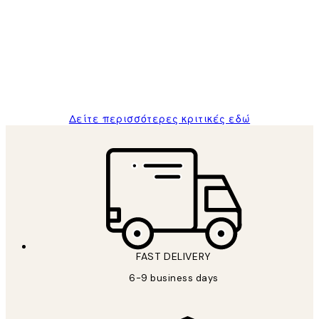
Πελατών
The quality of the posters was excellent
and the package was delivered on time.
1 Απρ
ΠΑΝΑΓΙΩΤΗΣ Κ
Δείτε περισσότερες κριτικές εδώ
FAST DELIVERY
6-9 business days