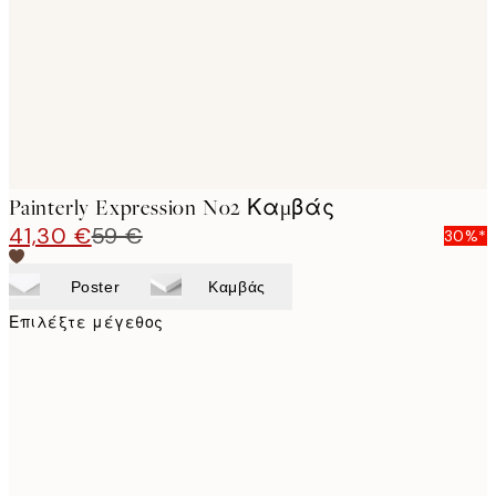
Painterly Expression No2 Καμβάς
41,30 €
59 €
30%*
Poster
Καμβάς
Επιλέξτε μέγεθος