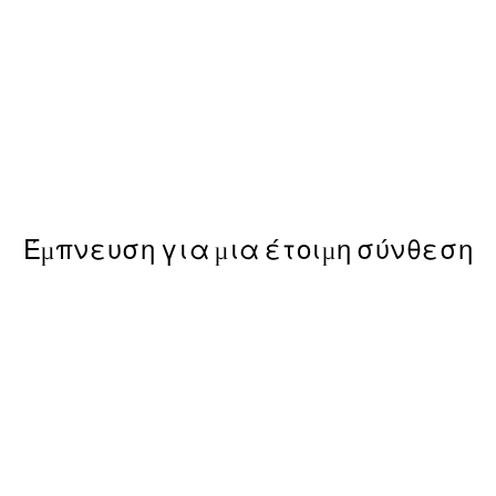
50%*
Get Naked Poster
Από 3,98 €
7,95 €
Έμπνευση για μια έτοιμη σύνθεση