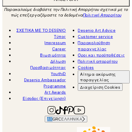
Παρακαλούμε διαβάστε την Πολιτική Απορρήτου σχετικά με το
πώς επεξεργαζόμαστε τα δεδομένα
Πολιτική Απορρήτου
ΣΧΕΤΙΚΑ ΜΕ ΤΟ DESENIO
Desenio Art Advice
Τύπος
Customer service
Impressum
Παρακολούθηση
Career
παραγγελίας
Βιωσιμότητα
Όροι και προϋποθέσεις
Δήλωση
Πολιτική απορρήτου
Προσβασιμότητας
Cookies
YouthiD
Αίτημα ακύρωσης
Desenio Ambassador
παραγγελίας
Programme
Διαχείριση Cookies
Art Awards
Είσοδος (Επιχείρηση)
GRC
ΕΛΛΗΝΙΚΆ