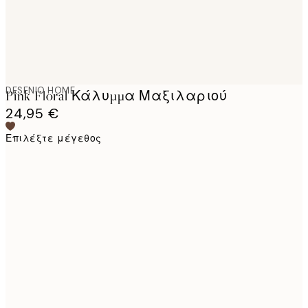
DESENIO HOME
Pink Floral Κάλυμμα Μαξιλαριού
24,95 €
Επιλέξτε μέγεθος