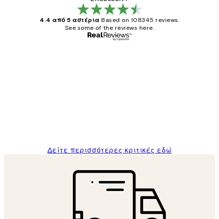
4.4 από 5 αστέρια
Based on 108345 reviews.
See some of the reviews here.
Επαληθευμένος αγοραστής
Κριτικές
Πελατών
The quality of the posters was excellent
and the package was delivered on time.
1 Απρ
ΠΑΝΑΓΙΩΤΗΣ Κ
Δείτε περισσότερες κριτικές εδώ