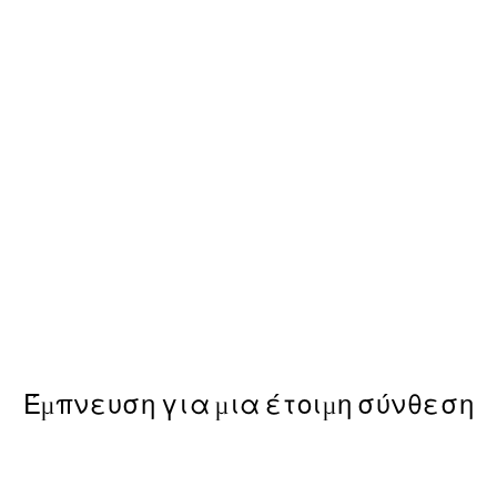
-40%
ε Poster
Earthy Layers Πακέτο με P
Από 39,51 €
65,85 €
Έμπνευση για μια έτοιμη σύνθεση