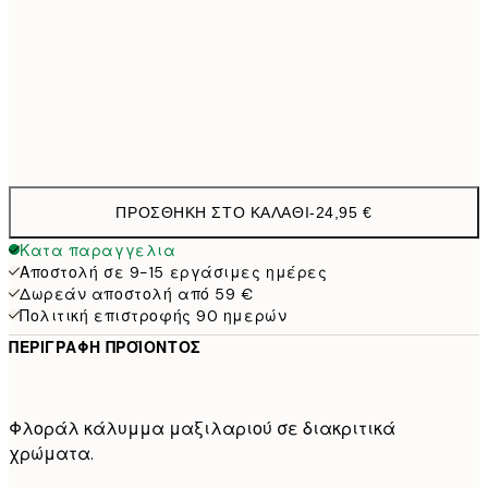
40 x 40 cm με γέμισμα
29,9
50 x 50 cm με γέμισμα
35,9
60 x 60 cm με γέμισμα
41,9
ΠΡΟΣΘΉΚΗ ΣΤΟ ΚΑΛΆΘΙ
-
24,95 €
Κατα παραγγελια
Αποστολή σε 9-15 εργάσιμες ημέρες
Δωρεάν αποστολή από 59 €
Πολιτική επιστροφής 90 ημερών
ΠΕΡΙΓΡΑΦΉ ΠΡΟΪΌΝΤΟΣ
Φλοράλ κάλυμμα μαξιλαριού σε διακριτικά
χρώματα.