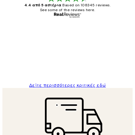
4.4 από 5 αστέρια
Based on 108345 reviews.
See some of the reviews here.
Επαληθευμένος αγοραστής
Κριτικές
Πελατών
The quality of the posters was excellent
and the package was delivered on time.
1 Απρ
ΠΑΝΑΓΙΩΤΗΣ Κ
Δείτε περισσότερες κριτικές εδώ