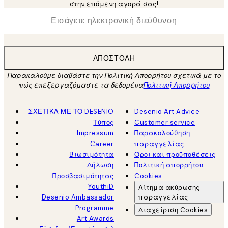
στην επόμενη αγορά σας!
*
Ηλεκτρονική Διεύθυνση
ΑΠΟΣΤΟΛΉ
Παρακαλούμε διαβάστε την Πολιτική Απορρήτου σχετικά με το
πώς επεξεργαζόμαστε τα δεδομένα
Πολιτική Απορρήτου
ΣΧΕΤΙΚΑ ΜΕ ΤΟ DESENIO
Desenio Art Advice
Τύπος
Customer service
Impressum
Παρακολούθηση
Career
παραγγελίας
Βιωσιμότητα
Όροι και προϋποθέσεις
Δήλωση
Πολιτική απορρήτου
Προσβασιμότητας
Cookies
YouthiD
Αίτημα ακύρωσης
Desenio Ambassador
παραγγελίας
Programme
Διαχείριση Cookies
Art Awards