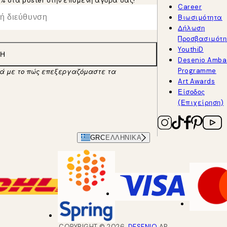
5% στα poster στην επόμενη αγορά σας!
Career
Βιωσιμότητα
Δήλωση
Προσβασιμότη
YouthiD
ΛΉ
Desenio Amba
Programme
κά με το πώς επεξεργαζόμαστε τα
Art Awards
Είσοδος
(Επιχείρηση)
GRC
ΕΛΛΗΝΙΚΆ
COPYRIGHT ©
2026
,
DESENIO
AB