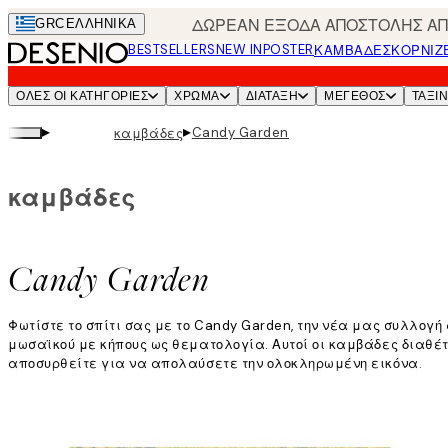
Skip
ΔΩΡΕΑΝ ΕΞΟΔΑ ΑΠΟΣΤΟΛΗΣ ΑΠΟ
GRC
ΕΛΛΗΝΙΚΆ
to
BESTSELLERS
NEW IN
POSTER
ΚΑΜΒΆΔΕΣ
ΚΟΡΝΊΖ
main
content.
ΌΛΕΣ ΟΙ ΚΑΤΗΓΟΡΊΕΣ
ΧΡΩΜΑ
ΔΙΑΤΑΞΗ
ΜΕΓΕΘΟΣ
ΤΑΞΙ
▸
▸
Candy Garden
καμβάδες
καμβάδες
Candy Garden
Φωτίστε το σπίτι σας με το Candy Garden, την νέα μας συλλο
μωσαϊκού με κήπους ως θεματολογία. Αυτοί οι καμβάδες διαθέ
αποσυρθείτε για να απολαύσετε την ολοκληρωμένη εικόνα.
Διαβάστε περισσότερα