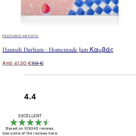
30%*
FEATURED ARTISTS
Hannah Durham - Homemade Jam Καμβάς
Από 41,30 €
59 €
4.4
Κριτικές
Πελατών
The quality of the 
EXCELLENT
Based on 108345 reviews.
See some of the reviews here.