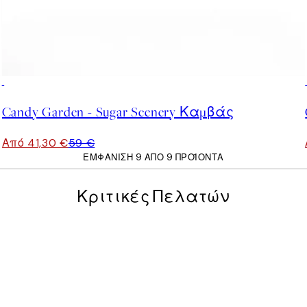
30%*
Candy Garden - Sugar Scenery Καμβάς
Από 41,30 €
59 €
ΕΜΦΆΝΙΣΗ 9 ΑΠΌ 9 ΠΡΟΪΌΝΤΑ
Κριτικές Πελατών
posters was excellent and the package was delivered on time.