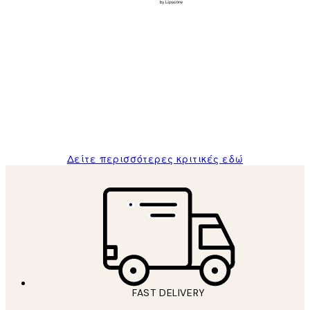
Επαληθευμένος αγοραστής
Κριτικές
Πελατών
The quality of the posters was excellent
and the package was delivered on time.
1 Απρ
ΠΑΝΑΓΙΩΤΗΣ Κ
Δείτε περισσότερες κριτικές εδώ
FAST DELIVERY