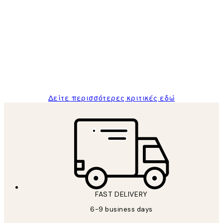
Επαληθευμένος αγοραστής
Κριτικές
Πελατών
The quality of the posters was excellent
and the package was delivered on time.
1 Απρ
ΠΑΝΑΓΙΩΤΗΣ Κ
Δείτε περισσότερες κριτικές εδώ
FAST DELIVERY
6-9 business days