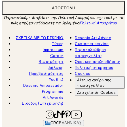
ΑΠΟΣΤΟΛΉ
Παρακαλούμε διαβάστε την Πολιτική Απορρήτου σχετικά με το
πώς επεξεργαζόμαστε τα δεδομένα
Πολιτική Απορρήτου
ΣΧΕΤΙΚΑ ΜΕ ΤΟ DESENIO
Desenio Art Advice
Τύπος
Customer service
Impressum
Παρακολούθηση
Career
παραγγελίας
Βιωσιμότητα
Όροι και προϋποθέσεις
Δήλωση
Πολιτική απορρήτου
Προσβασιμότητας
Cookies
YouthiD
Αίτημα ακύρωσης
Desenio Ambassador
παραγγελίας
Programme
Διαχείριση Cookies
Art Awards
Είσοδος (Επιχείρηση)
GRC
ΕΛΛΗΝΙΚΆ