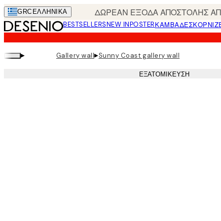
Skip
ΔΩΡΕΑΝ ΕΞΟΔΑ ΑΠΟΣΤΟΛΗΣ ΑΠΟ
GRC
ΕΛΛΗΝΙΚΆ
to
BESTSELLERS
NEW IN
POSTER
ΚΑΜΒΆΔΕΣ
ΚΟΡΝΊΖ
main
content.
▸
▸
Gallery wall
Sunny Coast gallery wall
ΕΞΑΤΟΜΊΚΕΥΣΗ