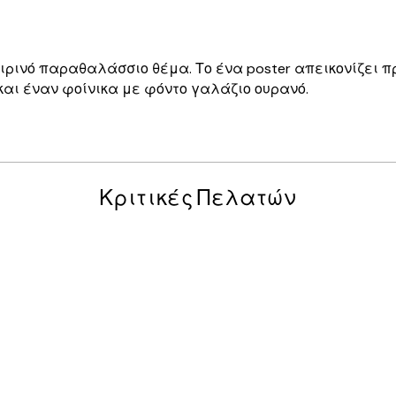
οκαιρινό παραθαλάσσιο θέμα. Το ένα poster απεικονίζει
 και έναν φοίνικα με φόντο γαλάζιο ουρανό.
Κριτικές Πελατών
posters was excellent and the package was delivered on time.