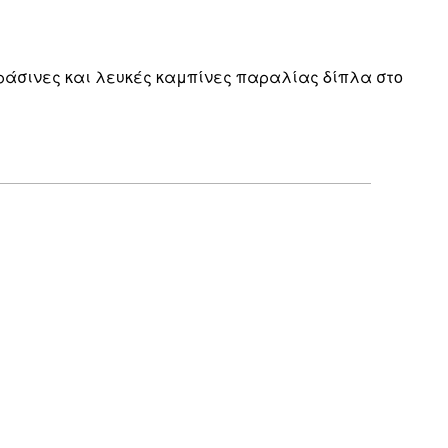
 πράσινες και λευκές καμπίνες παραλίας δίπλα στο
Επαληθευμένος αγοραστής
Perfect
30 Μαρ
Kostas M