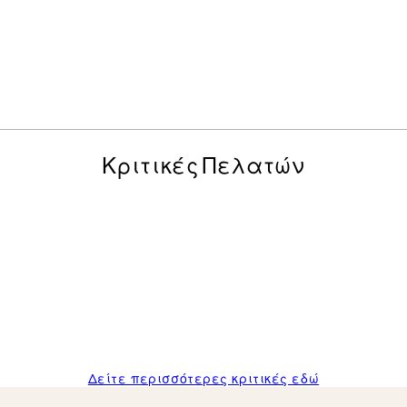
Κριτικές Πελατών
posters was excellent and the package was delivered on time.
Δείτε περισσότερες κριτικές εδώ