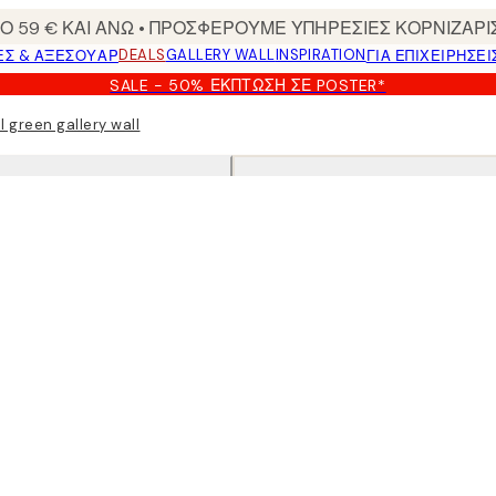
 59 € ΚΑΙ ΑΝΩ • ΠΡΟΣΦΕΡΟΥΜΕ ΥΠΗΡΕΣΙΕΣ ΚΟΡΝΙΖΑΡΙ
DEALS
GALLERY WALL
INSPIRATION
ΕΣ & ΑΞΕΣΟΥΆΡ
ΓΙΑ ΕΠΙΧΕΙΡΗΣΕΙ
SALE - 50% ΈΚΠΤΩΣΗ ΣΕ POSTER*
l green gallery wall