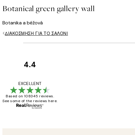
Botanical green gallery wall
Botanika a béžová
ΔΙΑΚΌΣΜΗΣΗ ΓΙΑ ΤΟ ΣΑΛΌΝΙ
4.4
Κριτικές
Πελατών
The quality of the 
EXCELLENT
Based on 108345 reviews.
See some of the reviews here.
1 Απρ
ΠΑΝΑΓΙΩΤΗΣ Κ