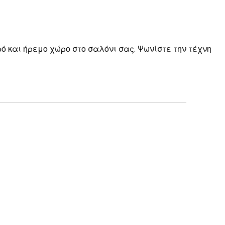
ό και ήρεμο χώρο στο σαλόνι σας. Ψωνίστε την τέχνη
Επαληθευμένος αγοραστής
Perfect
30 Μαρ
Kostas M