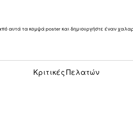
 από αυτά τα κομψά poster και δημιουργήστε έναν χαλαρ
Κριτικές Πελατών
posters was excellent and the package was delivered on time.