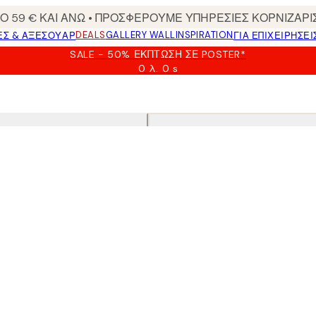
 59 € ΚΑΙ ΑΝΩ • ΠΡΟΣΦΕΡΟΥΜΕ ΥΠΗΡΕΣΙΕΣ ΚΟΡΝΙΖΑΡΙ
DEALS
GALLERY WALL
INSPIRATION
ΕΣ & ΑΞΕΣΟΥΆΡ
ΓΙΑ ΕΠΙΧΕΙΡΗΣΕΙ
SALE - 50% ΈΚΠΤΩΣΗ ΣΕ POSTER*
0 λ.
0 s
Ισχύει
μέχρι:
2026-
08-
09