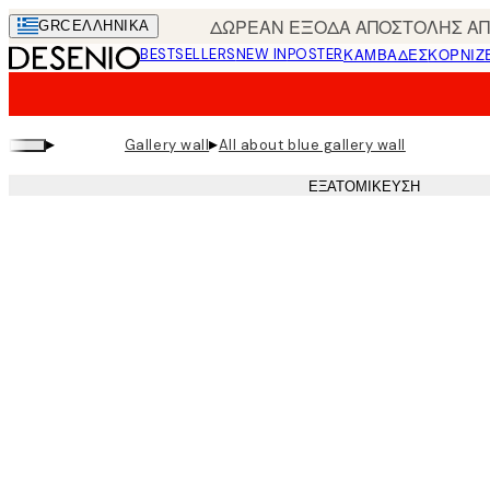
Skip
ΔΩΡΕΑΝ ΕΞΟΔΑ ΑΠΟΣΤΟΛΗΣ ΑΠΟ
GRC
ΕΛΛΗΝΙΚΆ
to
BESTSELLERS
NEW IN
POSTER
ΚΑΜΒΆΔΕΣ
ΚΟΡΝΊΖ
main
content.
▸
▸
Gallery wall
All about blue gallery wall
ΕΞΑΤΟΜΊΚΕΥΣΗ