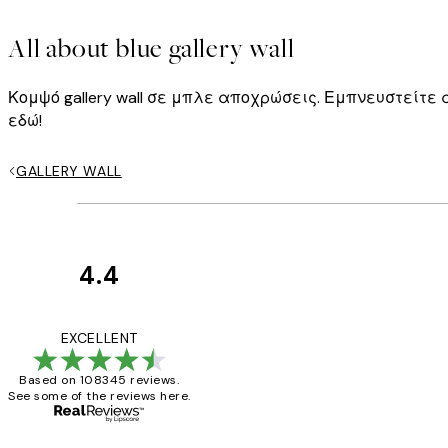
All about blue gallery wall
Κομψό gallery wall σε μπλε αποχρώσεις. Εμπνευστείτε
εδώ!
GALLERY WALL
4.4
Κριτικές
Πελατών
The quality of the 
EXCELLENT
Based on 108345 reviews.
See some of the reviews here.
1 Απρ
ΠΑΝΑΓΙΩΤΗΣ Κ