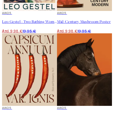
50%*
AW25
50%*
AW25
Leo Gestel - Two Bathing Women and a Bridge Figure Poster
Mid-Century Mushroom Poster
Από 9,98 €
19,95 €
Από 9,98 €
19,95 €
50%*
AW25
50%*
AW25