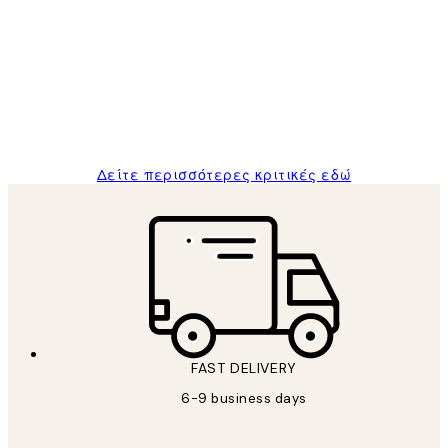
Πελατών
The quality of the posters was excellent
and the package was delivered on time.
1 Απρ
ΠΑΝΑΓΙΩΤΗΣ Κ
Δείτε περισσότερες κριτικές εδώ
FAST DELIVERY
6-9 business days