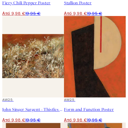
Fiery Chili Pepper Poster
Stallion Poster
Από 9,98 €
19,95 €
Από 9,98 €
19,95 €
50%*
AW25
50%*
AW25
John Singer Sargent - Thistles Poster
Form and Function Poster
Από 9,98 €
19,95 €
Από 9,98 €
19,95 €