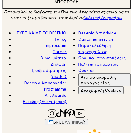
ΑΠΟΣΤΟΛΉ
Παρακαλούμε διαβάστε την Πολιτική Απορρήτου σχετικά με το
πώς επεξεργαζόμαστε τα δεδομένα
Πολιτική Απορρήτου
ΣΧΕΤΙΚΑ ΜΕ ΤΟ DESENIO
Desenio Art Advice
Τύπος
Customer service
Impressum
Παρακολούθηση
Career
παραγγελίας
Βιωσιμότητα
Όροι και προϋποθέσεις
Δήλωση
Πολιτική απορρήτου
Προσβασιμότητας
Cookies
YouthiD
Αίτημα ακύρωσης
Desenio Ambassador
παραγγελίας
Programme
Διαχείριση Cookies
Art Awards
Είσοδος (Επιχείρηση)
GRC
ΕΛΛΗΝΙΚΆ