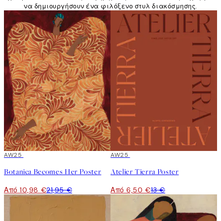
να δημιουργήσουν ένα φιλόξενο στυλ διακόσμησης.
50%*
AW25
50%*
AW25
Botanica Becomes Her Poster
Atelier Tierra Poster
Από 10,98 €
21,95 €
Από 6,50 €
13 €