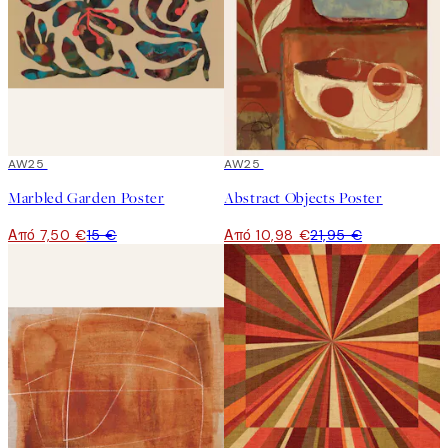
50%*
AW25
50%*
AW25
Marbled Garden Poster
Abstract Objects Poster
Από 7,50 €
15 €
Από 10,98 €
21,95 €