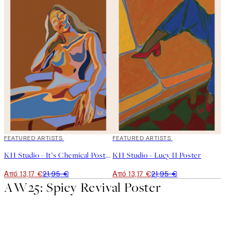
40%*
FEATURED ARTISTS
40%*
FEATURED ARTISTS
KH Studio - It’s Chemical Poster
KH Studio - Lucy II Poster
Από 13,17 €
21,95 €
Από 13,17 €
21,95 €
AW25: Spicy Revival Poster