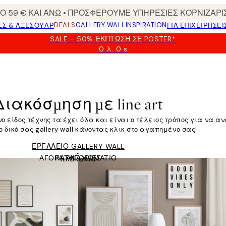
 59 € ΚΑΙ ΑΝΩ • ΠΡΟΣΦΕΡΟΥΜΕ ΥΠΗΡΕΣΙΕΣ ΚΟΡΝΙΖΑΡΙ
DEALS
GALLERY WALL
INSPIRATION
ΕΣ & ΑΞΕΣΟΥΆΡ
ΓΙΑ ΕΠΙΧΕΙΡΗΣΕΙ
SALE - 50% ΈΚΠΤΩΣΗ ΣΕ POSTER*
0 λ.
0 s
Ισχύει
μέχρι:
2026-
08-
09
Διακόσμηση με line art
έρνο είδος τέχνης τα έχει όλα και είναι ο τέλειος τρόπος για να 
 δικό σας gallery wall κάνοντας κλικ στο αγαπημένο σας!
ΕΡΓΑΛΕΙΟ GALLERY WALL
ΑΓΟΡΆ ΑΝΆ ΔΩΜΆΤΙΟ
ΚΑΤΗΓΟΡΊΕΣ
πλακάκια