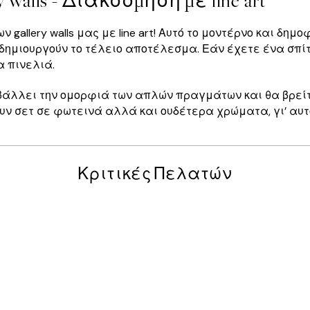
y walls - Διακόσμηση με line art
gallery walls μας με line art! Αυτό το μοντέρνο και δη
 δημιουργούν το τέλειο αποτέλεσμα. Εάν έχετε ένα σπί
α πινελιά.
 προβάλλει την ομορφιά των απλών πραγμάτων και θα βρεί
ιάζουν σετ σε φωτεινά αλλά και ουδέτερα χρώματα, γι’ αυ
Κριτικές Πελατών
posters was excellent and the package was delivered on time.