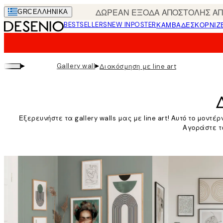
Skip
ΔΩΡΕΑΝ ΕΞΟΔΑ ΑΠΟΣΤΟΛΗΣ ΑΠΟ
GRC
ΕΛΛΗΝΙΚΆ
to
BESTSELLERS
NEW IN
POSTER
ΚΑΜΒΆΔΕΣ
ΚΟΡΝΊΖ
main
content.
▸
▸
Gallery wall
Διακόσμηση με line art
Εξερευνήστε τα gallery walls μας με line art! Αυτό το μοντ
Αγοράστε το