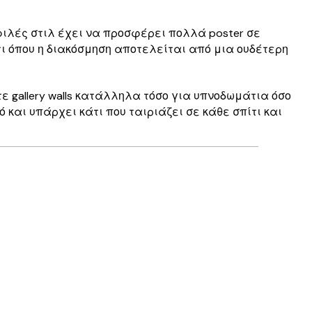
μοφιλές στιλ έχει να προσφέρει πολλά poster σε
τι όπου η διακόσμηση αποτελείται από μια ουδέτερη
τε gallery walls κατάλληλα τόσο για υπνοδωμάτια όσο
τό και υπάρχει κάτι που ταιριάζει σε κάθε σπίτι και
Επαληθευμένος αγοραστής
Perfect
30 Μαρ
Kostas M