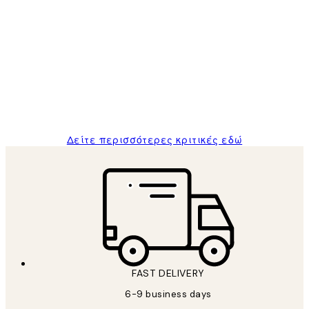
Επαληθευμένος αγοραστής
Κριτικές
Πελατών
The quality of the posters was excellent
and the package was delivered on time.
1 Απρ
ΠΑΝΑΓΙΩΤΗΣ Κ
Δείτε περισσότερες κριτικές εδώ
FAST DELIVERY
6-9 business days