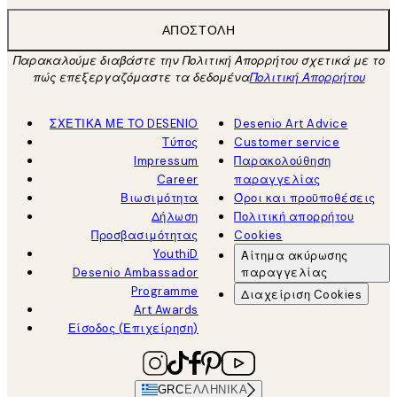
ΑΠΟΣΤΟΛΉ
Παρακαλούμε διαβάστε την Πολιτική Απορρήτου σχετικά με το
πώς επεξεργαζόμαστε τα δεδομένα
Πολιτική Απορρήτου
ΣΧΕΤΙΚΑ ΜΕ ΤΟ DESENIO
Desenio Art Advice
Τύπος
Customer service
Impressum
Παρακολούθηση
Career
παραγγελίας
Βιωσιμότητα
Όροι και προϋποθέσεις
Δήλωση
Πολιτική απορρήτου
Προσβασιμότητας
Cookies
YouthiD
Αίτημα ακύρωσης
Desenio Ambassador
παραγγελίας
Programme
Διαχείριση Cookies
Art Awards
Είσοδος (Επιχείρηση)
GRC
ΕΛΛΗΝΙΚΆ