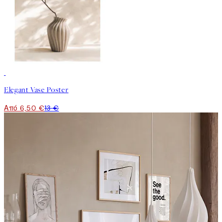
50%*
Elegant Vase Poster
Από 6,50 €
13 €