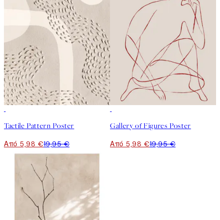
-70%
Outlet
-70%
Outlet
Tactile Pattern Poster
Gallery of Figures Poster
Από 5,98 €
19,95 €
Από 5,98 €
19,95 €