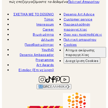
πώς επεξεργαζόμαστε τα δεδομένα
Πολιτική Απορρήτου
ΣΧΕΤΙΚΑ ΜΕ ΤΟ DESENIO
Desenio Art Advice
Τύπος
Customer service
Impressum
Παρακολούθηση
Career
παραγγελίας
Βιωσιμότητα
Όροι και προϋποθέσεις
Δήλωση
Πολιτική απορρήτου
Προσβασιμότητας
Cookies
YouthiD
Αίτημα ακύρωσης
Desenio Ambassador
παραγγελίας
Programme
Διαχείριση Cookies
Art Awards
Είσοδος (Επιχείρηση)
GRC
ΕΛΛΗΝΙΚΆ