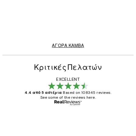
30%*
CANVAS REIMAGINED
Figure in Suit Καμβάς
Από 41,30 €
59 €
ΑΓΟΡΑ ΚΑΜΒΑ
Κριτικές Πελατών
EXCELLENT
4.4 από 5 αστέρια
Based on 108345 reviews.
See some of the reviews here.
Επαληθευμένος αγοραστής
Κριτικές
Πελατών
The quality of the posters was excellent
and the package was delivered on time.