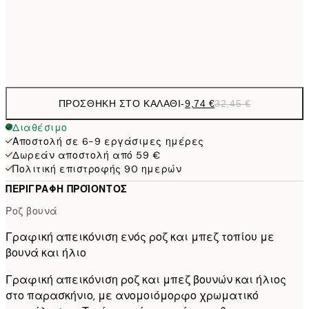
32,
Frame
options
ΠΡΟΣΘΉΚΗ ΣΤΟ ΚΑΛΆΘΙ
-
9,74 €
32,45 €
Διαθέσιμο
Αποστολή σε 6-9 εργάσιμες ημέρες
Δωρεάν αποστολή από 59 €
Πολιτική επιστροφής 90 ημερών
ΠΕΡΙΓΡΑΦΉ ΠΡΟΪΌΝΤΟΣ
Ροζ βουνά
Γραφική απεικόνιση ενός ροζ και μπεζ τοπίου με
βουνά και ήλιο
Γραφική απεικόνιση ροζ και μπεζ βουνών και ήλιος
στο παρασκήνιο, με ανομοιόμορφο χρωματικό