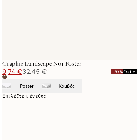
images
Graphic Landscape No1 Poster
9,74 €
32,45 €
-70%
Outlet
Poster
Καμβάς
Επιλέξτε μέγεθος