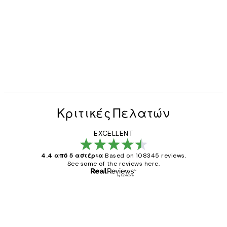
Κριτικές Πελατών
EXCELLENT
4.4 από 5 αστέρια
Based on 108345 reviews.
See some of the reviews here.
Επαληθευμένος αγοραστής
Κριτικές
Πελατών
The quality of the posters was excellent
and the package was delivered on time.