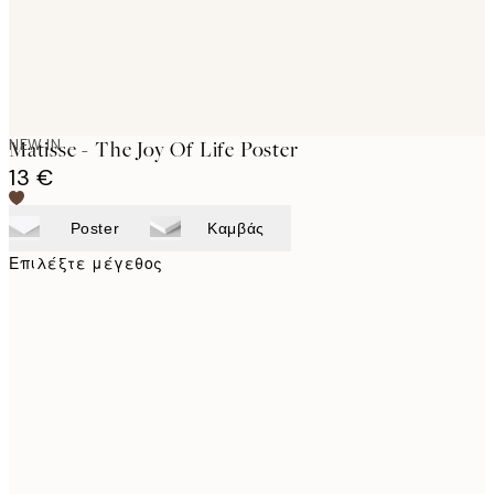
NEW IN
Matisse - The Joy Of Life Poster
13 €
Poster
Καμβάς
Επιλέξτε μέγεθος