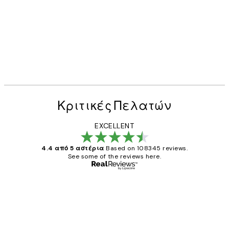
Κριτικές Πελατών
EXCELLENT
4.4 από 5 αστέρια
Based on 108345 reviews.
See some of the reviews here.
Επαληθευμένος αγοραστής
Κριτικές
Πελατών
The quality of the posters was excellent
and the package was delivered on time.