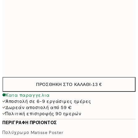
50x70 cm
32,4
70x100 cm
4
100x150 cm
11
Frame
options
ΠΡΟΣΘΉΚΗ ΣΤΟ ΚΑΛΆΘΙ
-
13 €
Κατα παραγγελια
Αποστολή σε 6-9 εργάσιμες ημέρες
Δωρεάν αποστολή από 59 €
Πολιτική επιστροφής 90 ημερών
ΠΕΡΙΓΡΑΦΉ ΠΡΟΪΌΝΤΟΣ
Πολύχρωμο Matisse Poster