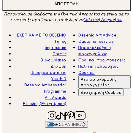
ΑΠΟΣΤΟΛΉ
Παρακαλούμε διαβάστε την Πολιτική Απορρήτου σχετικά με το
πώς επεξεργαζόμαστε τα δεδομένα
Πολιτική Απορρήτου
ΣΧΕΤΙΚΑ ΜΕ ΤΟ DESENIO
Desenio Art Advice
Τύπος
Customer service
Impressum
Παρακολούθηση
Career
παραγγελίας
Βιωσιμότητα
Όροι και προϋποθέσεις
Δήλωση
Πολιτική απορρήτου
Προσβασιμότητας
Cookies
YouthiD
Αίτημα ακύρωσης
Desenio Ambassador
παραγγελίας
Programme
Διαχείριση Cookies
Art Awards
Είσοδος (Επιχείρηση)
GRC
ΕΛΛΗΝΙΚΆ