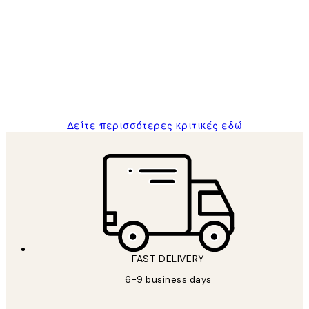
Κριτικές
Πελατών
The quality of the posters was excellent
and the package was delivered on time.
1 Απρ
ΠΑΝΑΓΙΩΤΗΣ Κ
Δείτε περισσότερες κριτικές εδώ
FAST DELIVERY
6-9 business days