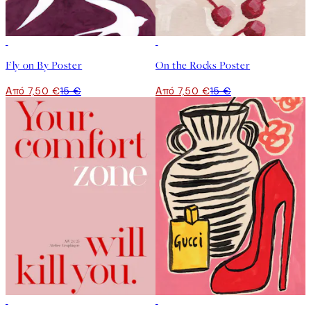
50%*
50%*
Fly on By Poster
On the Rocks Poster
Από 7,50 €
15 €
Από 7,50 €
15 €
50%*
50%*