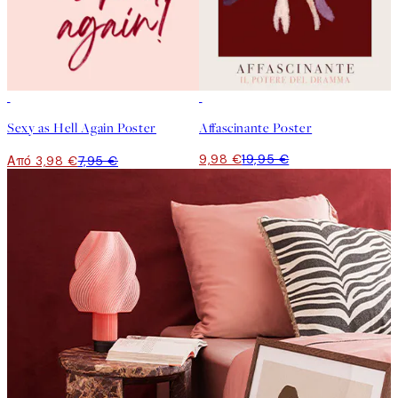
50%*
50%*
Sexy as Hell Again Poster
Affascinante Poster
9,98 €
19,95 €
Από 3,98 €
7,95 €