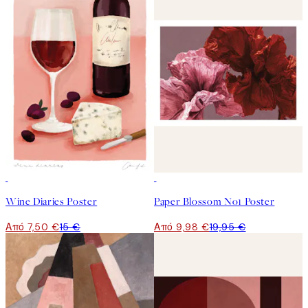
50%*
50%*
Wine Diaries Poster
Paper Blossom No1 Poster
Από 7,50 €
15 €
Από 9,98 €
19,95 €