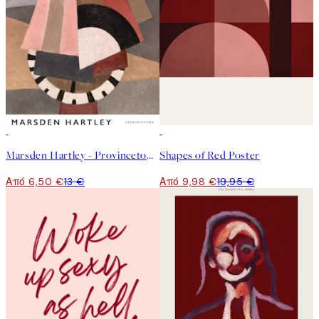
50%*
50%*
Marsden Hartley - Provincetown Poster
Shapes of Red Poster
Από 6,50 €
13 €
Από 9,98 €
19,95 €