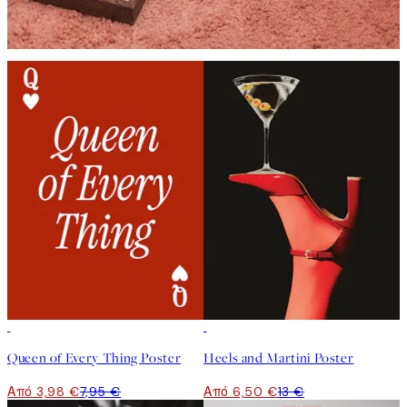
50%*
50%*
Queen of Every Thing Poster
Heels and Martini Poster
Από 3,98 €
7,95 €
Από 6,50 €
13 €