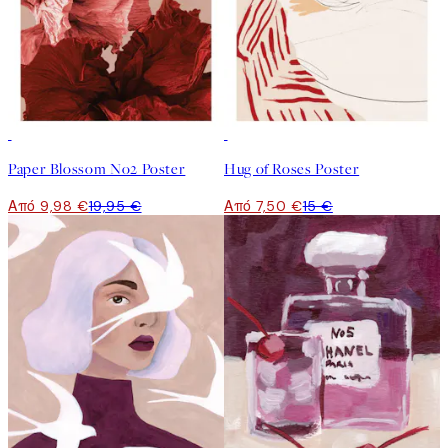
50%*
50%*
Paper Blossom No2 Poster
Hug of Roses Poster
Από 9,98 €
19,95 €
Από 7,50 €
15 €