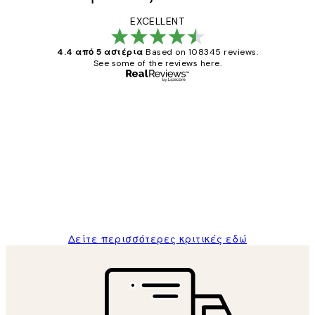
EXCELLENT
4.4 από 5 αστέρια
Based on 108345 reviews.
See some of the reviews here.
Επαληθευμένος αγοραστής
Κριτικές
Πελατών
The quality of the posters was excellent
and the package was delivered on time.
1 Απρ
ΠΑΝΑΓΙΩΤΗΣ Κ
Δείτε περισσότερες κριτικές εδώ