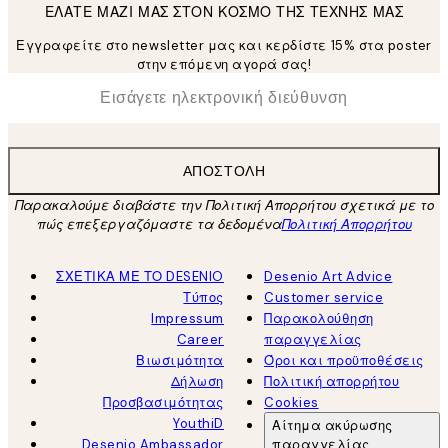
ΕΛΑΤΕ ΜΑΖΙ ΜΑΣ ΣΤΟΝ ΚΟΣΜΟ ΤΗΣ ΤΕΧΝΗΣ ΜΑΣ
Εγγραφείτε στο newsletter μας και κερδίστε 15% στα poster
στην επόμενη αγορά σας!
*
Ηλεκτρονική Διεύθυνση
ΑΠΟΣΤΟΛΉ
Παρακαλούμε διαβάστε την Πολιτική Απορρήτου σχετικά με το
πώς επεξεργαζόμαστε τα δεδομένα
Πολιτική Απορρήτου
ΣΧΕΤΙΚΑ ΜΕ ΤΟ DESENIO
Desenio Art Advice
Τύπος
Customer service
Impressum
Παρακολούθηση
Career
παραγγελίας
Βιωσιμότητα
Όροι και προϋποθέσεις
Δήλωση
Πολιτική απορρήτου
Προσβασιμότητας
Cookies
YouthiD
Αίτημα ακύρωσης
Desenio Ambassador
παραγγελίας