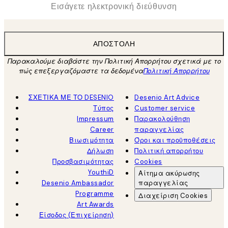
*
Ηλεκτρονική Διεύθυνση
ΑΠΟΣΤΟΛΉ
Παρακαλούμε διαβάστε την Πολιτική Απορρήτου σχετικά με το
πώς επεξεργαζόμαστε τα δεδομένα
Πολιτική Απορρήτου
ΣΧΕΤΙΚΑ ΜΕ ΤΟ DESENIO
Desenio Art Advice
Τύπος
Customer service
Impressum
Παρακολούθηση
Career
παραγγελίας
Βιωσιμότητα
Όροι και προϋποθέσεις
Δήλωση
Πολιτική απορρήτου
Προσβασιμότητας
Cookies
YouthiD
Αίτημα ακύρωσης
Desenio Ambassador
παραγγελίας
Programme
Διαχείριση Cookies
Art Awards
Είσοδος (Επιχείρηση)