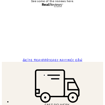
See some of the reviews here.
Επαληθευμένος αγοραστής
Κριτικές
Πελατών
The quality of the posters was excellent
and the package was delivered on time.
1 Απρ
ΠΑΝΑΓΙΩΤΗΣ Κ
Δείτε περισσότερες κριτικές εδώ
FAST DELIVERY