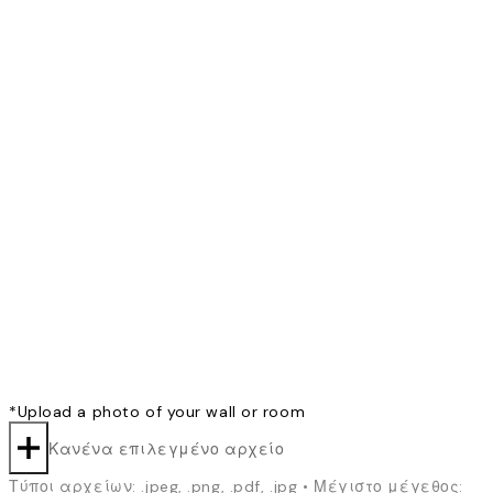
*
Upload a photo of your wall or room
Κανένα επιλεγμένο αρχείο
Τύποι αρχείων: .jpeg, .png, .pdf, .jpg • Μέγιστο μέγεθος: