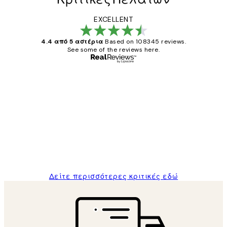
EXCELLENT
4.4 από 5 αστέρια
Based on 108345 reviews.
See some of the reviews here.
Επαληθευμένος αγοραστής
Κριτικές
Πελατών
The quality of the posters was excellent
and the package was delivered on time.
1 Απρ
ΠΑΝΑΓΙΩΤΗΣ Κ
Δείτε περισσότερες κριτικές εδώ