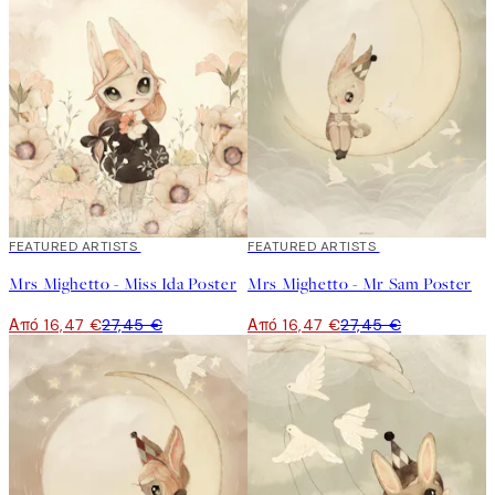
40%*
FEATURED ARTISTS
40%*
FEATURED ARTISTS
Mrs Mighetto - Miss Ida Poster
Mrs Mighetto - Mr Sam Poster
Από 16,47 €
27,45 €
Από 16,47 €
27,45 €