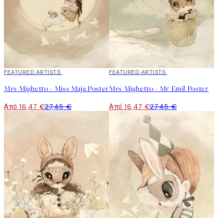
40%*
FEATURED ARTISTS
40%*
FEATURED ARTISTS
Mrs Mighetto - Miss Maja Poster
Mrs Mighetto - Mr Emil Poster
Από 16,47 €
27,45 €
Από 16,47 €
27,45 €