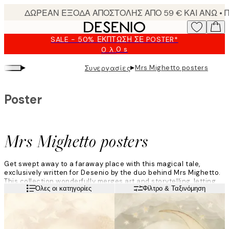
Skip
to
main
SALE - 50% ΈΚΠΤΩΣΗ ΣΕ POSTER*
content.
0 s
0 λ.
Ισχύει
μέχρι:
▸
▸
Mrs Mighetto posters
Συνεργασίες
2026-
08-
09
Poster
Mrs Mighetto posters
Get swept away to a faraway place with this magical tale,
exclusively written for Desenio by the duo behind Mrs Mighetto.
This collection wonderfully merges art and storytelling, letting
Διαβάστε περισσότερα
Όλες οι κατηγορίες
Φίλτρο & Ταξινόμηση
beautiful illustrations tell the story of an exciting adventure
where the Minimighettos go on a journey to save the world's
beauty.