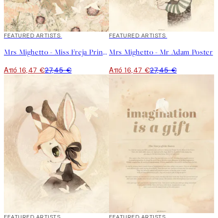
40%*
FEATURED ARTISTS
40%*
FEATURED ARTISTS
Mrs Mighetto - Miss Freja Print Poster
Mrs Mighetto - Mr Adam Poster
Από 16,47 €
27,45 €
Από 16,47 €
27,45 €
40%*
FEATURED ARTISTS
40%*
FEATURED ARTISTS